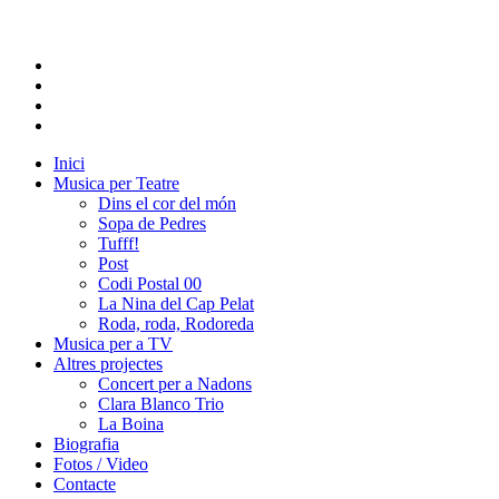
Inici
Musica per Teatre
Dins el cor del món
Sopa de Pedres
Tufff!
Post
Codi Postal 00
La Nina del Cap Pelat
Roda, roda, Rodoreda
Musica per a TV
Altres projectes
Concert per a Nadons
Clara Blanco Trio
La Boina
Biografia
Fotos / Video
Contacte