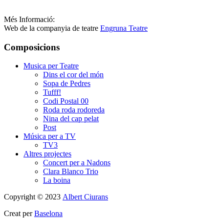
Més Informació:
Web de la companyia de teatre
Engruna Teatre
Composicions
Musica per Teatre
Dins el cor del món
Sopa de Pedres
Tufff!
Codi Postal 00
Roda roda rodoreda
Nina del cap pelat
Post
Música per a TV
TV3
Altres projectes
Concert per a Nadons
Clara Blanco Trio
La boina
Copyright © 2023
Albert Ciurans
Creat per
Baselona