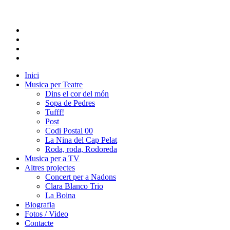
Inici
Musica per Teatre
Dins el cor del món
Sopa de Pedres
Tufff!
Post
Codi Postal 00
La Nina del Cap Pelat
Roda, roda, Rodoreda
Musica per a TV
Altres projectes
Concert per a Nadons
Clara Blanco Trio
La Boina
Biografia
Fotos / Video
Contacte